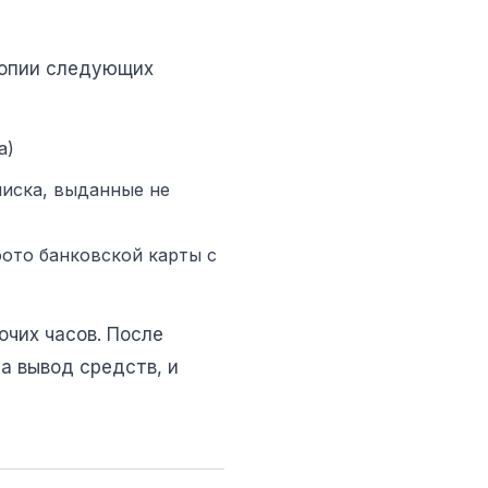
копии следующих
а)
иска, выданные не
ото банковской карты с
очих часов. После
а вывод средств, и