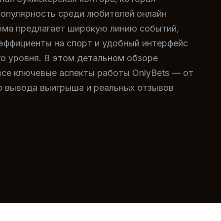
популярность среди любителей онлайн
рма предлагает широкую линию событий,
эффициенты на спорт и удобный интерфейс
о уровня. В этом детальном обзоре
се ключевые аспекты работы OnlyBets — от
о вывода выигрыша и реальных отзывов