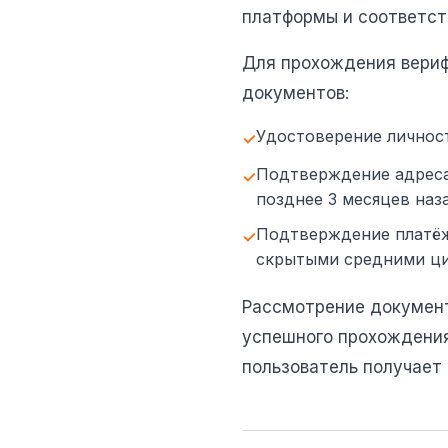
платформы и соответст
Для прохождения вериф
документов:
Удостоверение личност
Подтверждение адреса
позднее 3 месяцев наз
Подтверждение платёж
скрытыми средними ц
Рассмотрение документо
успешного прохождения
пользователь получает