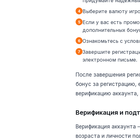
придумайте надёжный
Выберите валюту игр
Если у вас есть пром
дополнительных бону
Ознакомьтесь с услов
Завершите регистраци
электронном письме.
После завершения регис
бонус за регистрацию,
верификацию аккаунта,
Верификация и под
Верификация аккаунта 
возраста и личности по