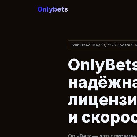
Onlybets
Published: May 13, 2026
·
Updated: M
OnlyBet
надёжн
лицензи
и скоро
OnlyBets — это современ