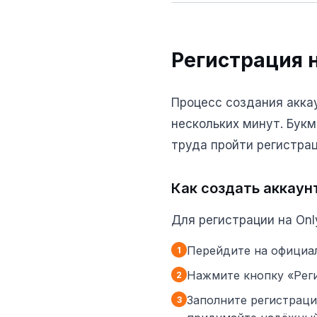
Регистрация н
Процесс создания акка
нескольких минут. Бук
труда пройти регистра
Как создать аккаунт
Для регистрации на Onl
Перейдите на официал
Нажмите кнопку «Реги
Заполните регистраци