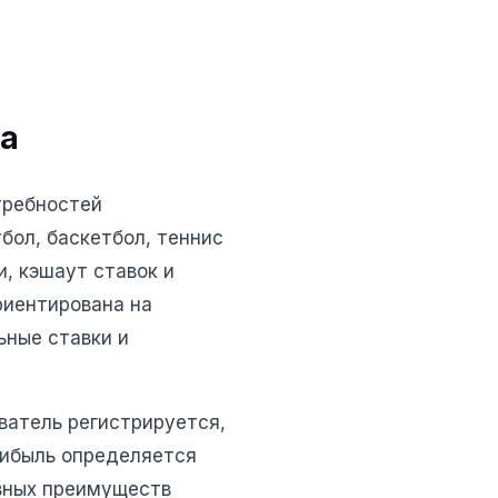
ма
требностей
бол, баскетбол, теннис
и, кэшаут ставок и
риентирована на
ьные ставки и
ватель регистрируется,
рибыль определяется
авных преимуществ