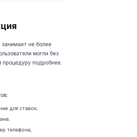
кция
 занимает не более
ользователи могли без
м процедуру подробнее.
ов:
ие для ставок.
ана.
ер телефона,