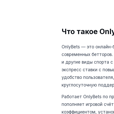
Что такое Onl
OnlyBets — это онлайн-
современных бетторов.
и другие виды спорта с
экспресс ставки с пов
удобство пользователя
круглосуточную поддер
Работает OnlyBets по п
пополняет игровой счёт
коэффициентом, устано